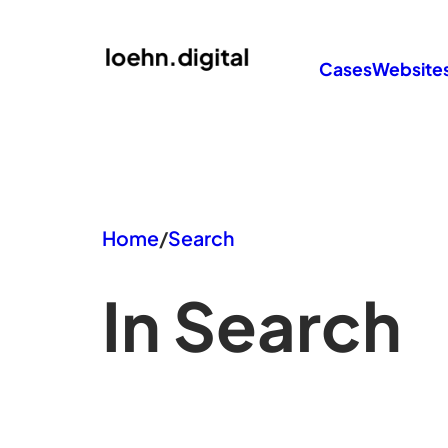
Zum
Inhalt
Cases
Website
springen
Home
/
Search
In Search