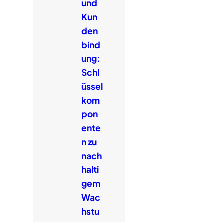
und
Kun
den
bind
ung:
Schl
üssel
kom
pon
ente
n zu
nach
halti
gem
Wac
hstu