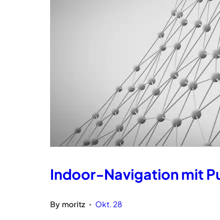
Indoor-Navigation mit 
By
moritz
Okt. 28
•