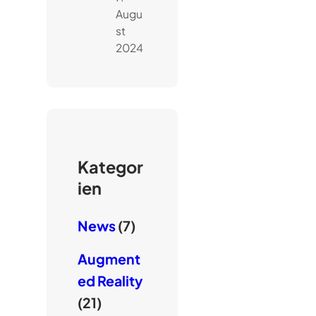
Augu
st
2024
Kategor
ien
News
(7)
Augment
ed Reality
(21)