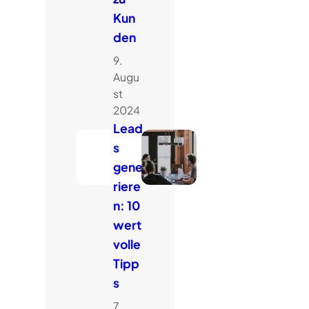
Kun
den
9.
Augu
st
2024
Lead
s
gene
riere
n: 10
wert
volle
Tipp
s
7.