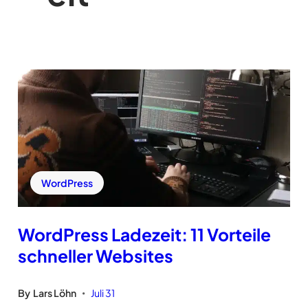
WordPress
WordPress Ladezeit: 11 Vorteile
schneller Websites
By
Lars Löhn
Juli 31
•