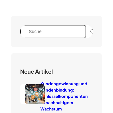
S
u
c
h
e
n
Neue Artikel
Kundengewinnung und
Kundenbindung:
Schlüsselkomponenten
zu nachhaltigem
Wachstum