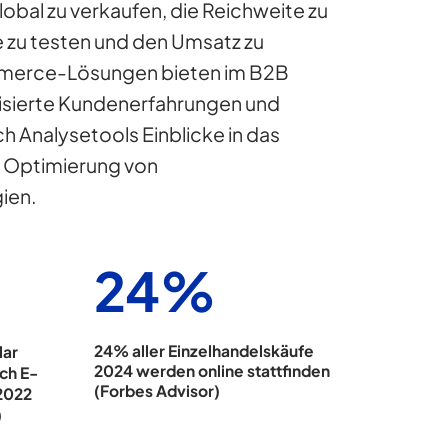
lobal zu verkaufen, die Reichweite zu
e zu testen und den Umsatz zu
merce-Lösungen bieten im B2B
isierte Kundenerfahrungen und
 Analysetools Einblicke in das
e Optimierung von
ien.
24
%
24% aller Einzelhandelskäufe
lar
2024 werden online stattfinden
ch E-
(Forbes Advisor)
2022
)