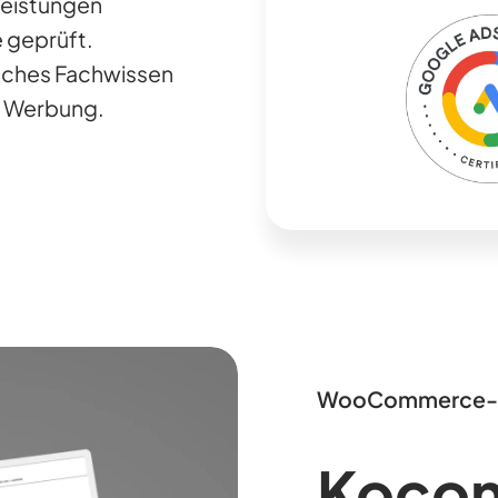
Leistungen
 geprüft.
eiches Fachwissen
en Werbung.
WooCommerce-
Kocom