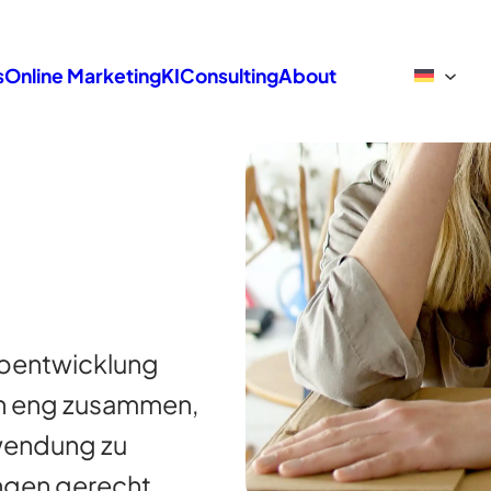
s
Online Marketing
KI
Consulting
About
ebentwicklung
en eng zusammen,
wendung zu
ungen gerecht