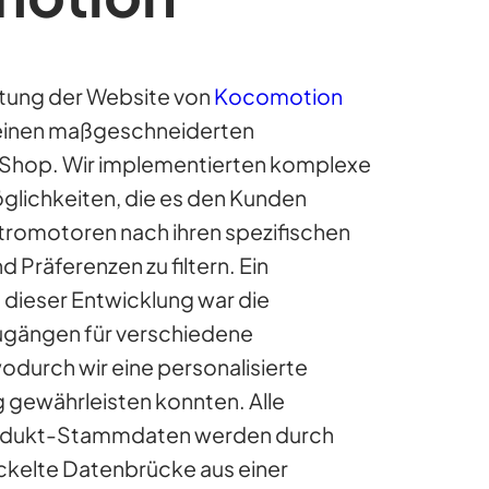
ltung der Website von
Kocomotion
 einen maßgeschneiderten
op. Wir implementierten komplexe
glichkeiten, die es den Kunden
ktromotoren nach ihren spezifischen
 Präferenzen zu filtern. Ein
dieser Entwicklung war die
Zugängen für verschiedene
durch wir eine personalisierte
 gewährleisten konnten. Alle
odukt-Stammdaten werden durch
ckelte Datenbrücke aus einer