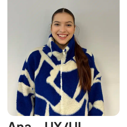
Ana
– UX/UI