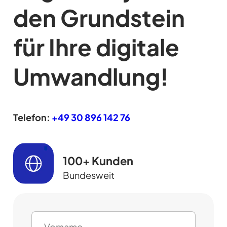
den Grundstein
für Ihre digitale
Umwandlung!
Telefon:
+49 30 896 142 76
100+ Kunden
Bundesweit
N