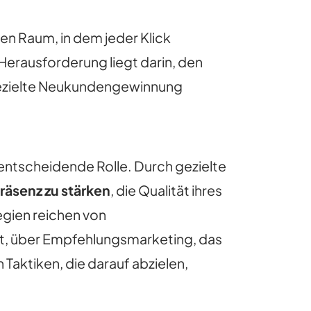
en Raum, in dem jeder Klick
erausforderung liegt darin, den
gezielte Neukundengewinnung
entscheidende Rolle. Durch gezielte
räsenz zu stärken
, die Qualität ihres
tegien reichen von
gt, über Empfehlungsmarketing, das
 Taktiken, die darauf abzielen,