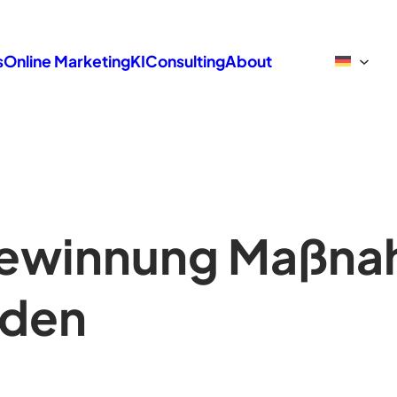
s
Online Marketing
KI
Consulting
About
ewinnung Maßna
nden