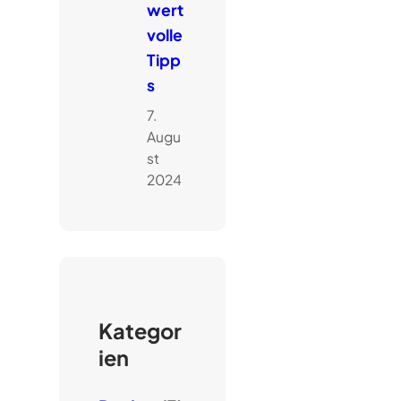
wert
volle
Tipp
s
7.
Augu
st
2024
Kategor
ien