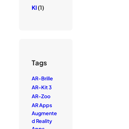
KI
(1)
Tags
AR-Brille
AR-Kit 3
AR-Zoo
AR Apps
Augmente
d Reality
Apps