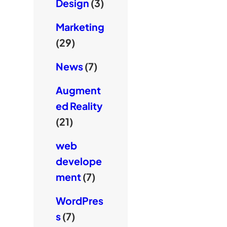
Design
(3)
Marketing
(29)
News
(7)
Augment
ed Reality
(21)
web
develope
ment
(7)
WordPres
s
(7)