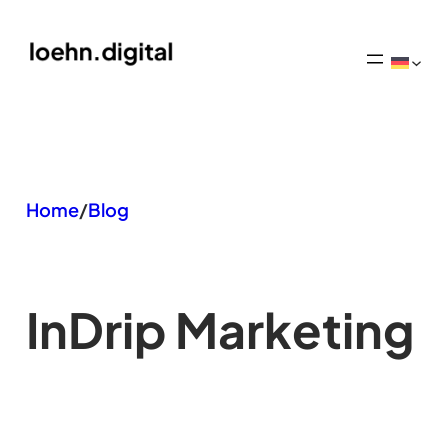
Zum
Inhalt
springen
Home
/
Blog
In
Drip Marketing