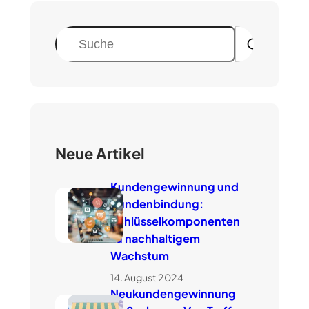
S
u
c
h
e
n
Neue Artikel
Kundengewinnung und
Kundenbindung:
Schlüsselkomponenten
zu nachhaltigem
Wachstum
14. August 2024
Neukundengewinnung