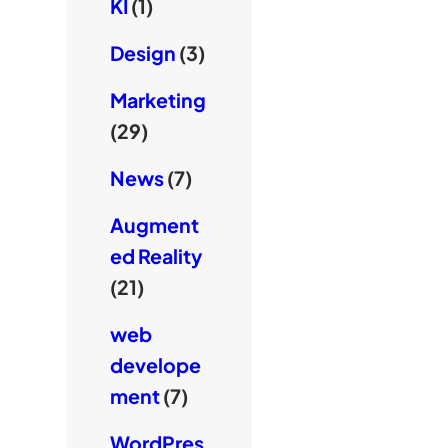
KI
(1)
Design
(3)
Marketing
(29)
News
(7)
Augment
ed Reality
(21)
web
develope
ment
(7)
WordPres