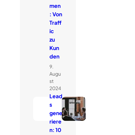
men
: Von
Traff
ic
zu
Kun
den
9.
Augu
st
2024
Lead
s
gene
riere
n: 10