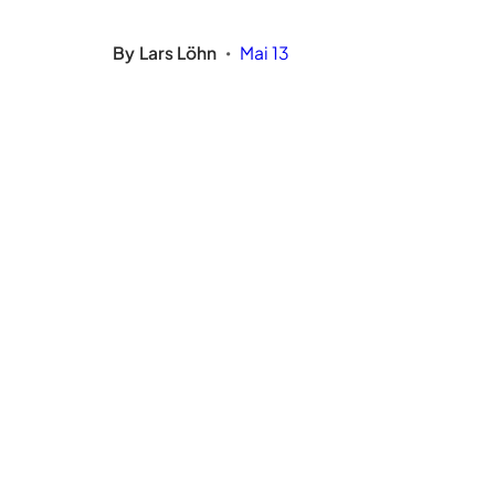
By
Lars Löhn
Mai 13
•