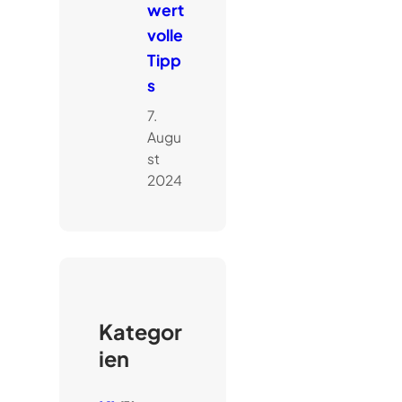
wert
volle
Tipp
s
7.
Augu
st
2024
Kategor
ien