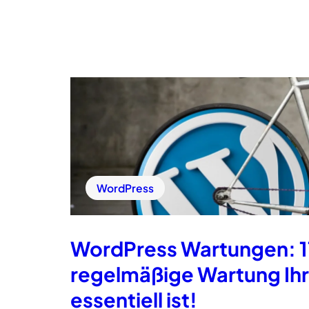
WordPress
WordPress Wartungen: 1
regelmäßige Wartung Ih
essentiell ist!