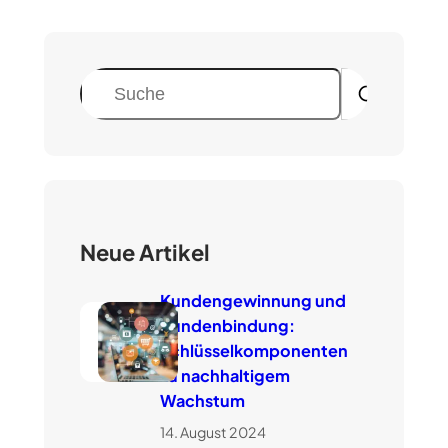
S
u
c
h
e
n
Neue Artikel
Kundengewinnung und
Kundenbindung:
Schlüsselkomponenten
zu nachhaltigem
Wachstum
14. August 2024