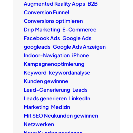
Augmented Reality Apps
B2B
Conversion Funnel
Conversions optimieren
Drip Marketing
E-Commerce
Facebook Ads
Google Ads
googleads
Google Ads Anzeigen
Indoor-Navigation
iPhone
Kampagnenoptimierung
Keyword
keywordanalyse
Kunden gewinnne
Lead-Generierung
Leads
Leads generieren
LinkedIn
Marketing
Medizin
Mit SEO Neukunden gewinnen
Netzwerken
Neue Kunden gewinnen