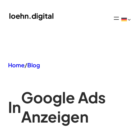
Zum
Inhalt
springen
Home
/
Blog
Google Ads
In
Anzeigen