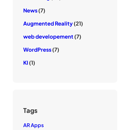
News
(7)
Augmented Reality
(21)
web developement
(7)
WordPress
(7)
KI
(1)
Tags
AR Apps