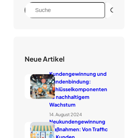
S
u
c
h
e
n
Neue Artikel
Kundengewinnung und
Kundenbindung:
Schlüsselkomponenten
zu nachhaltigem
Wachstum
14. August 2024
Neukundengewinnung
Maßnahmen: Von Traffic
zu Kunden