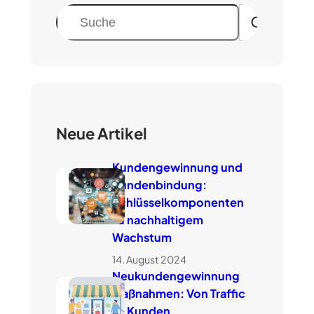
S
u
c
h
e
n
Neue Artikel
Kundengewinnung und
Kundenbindung:
Schlüsselkomponenten
zu nachhaltigem
Wachstum
14. August 2024
Neukundengewinnung
Maßnahmen: Von Traffic
zu Kunden