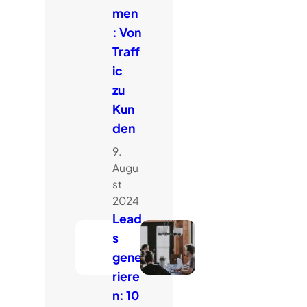
men
: Von
Traff
ic
zu
Kun
den
9.
Augu
st
2024
Lead
s
gene
riere
n: 10