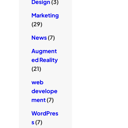
Design
(3)
Marketing
(29)
News
(7)
Augment
ed Reality
(21)
web
develope
ment
(7)
WordPres
s
(7)