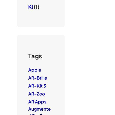
KI
(1)
Tags
Apple
AR-Brille
AR-Kit 3
AR-Zoo
AR Apps
Augmente