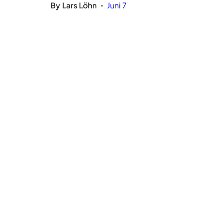
By
Lars Löhn
Juni 7
•