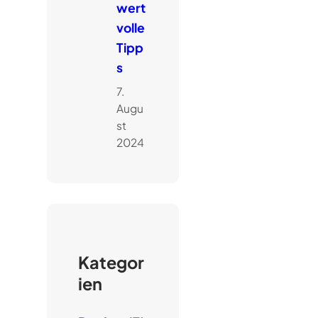
wert
volle
Tipp
s
7.
Augu
st
2024
Kategor
ien