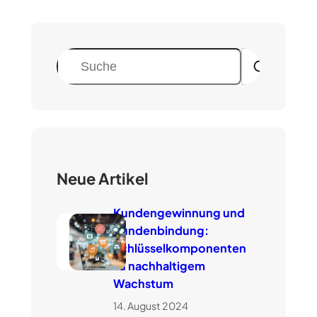
S
u
c
h
e
n
Neue Artikel
Kundengewinnung und
Kundenbindung:
Schlüsselkomponenten
zu nachhaltigem
Wachstum
14. August 2024