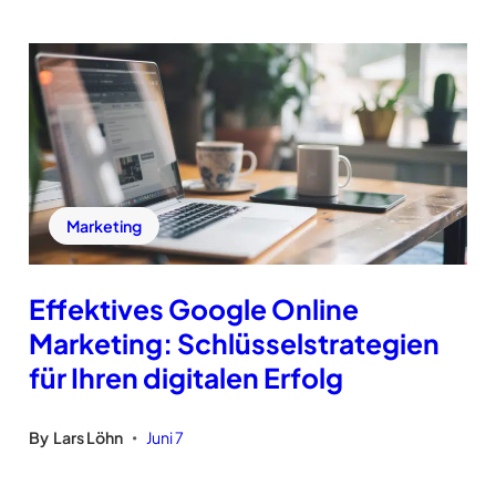
Marketing
Effektives Google Online
Marketing: Schlüsselstrategien
für Ihren digitalen Erfolg
By
Lars Löhn
Juni 7
•