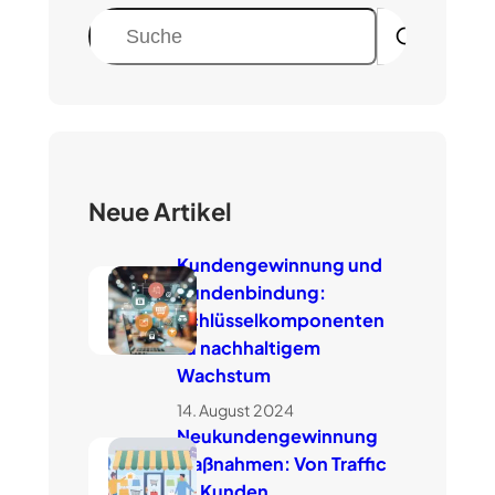
S
u
c
h
e
n
Neue Artikel
Kundengewinnung und
Kundenbindung:
Schlüsselkomponenten
zu nachhaltigem
Wachstum
14. August 2024
Neukundengewinnung
Maßnahmen: Von Traffic
zu Kunden