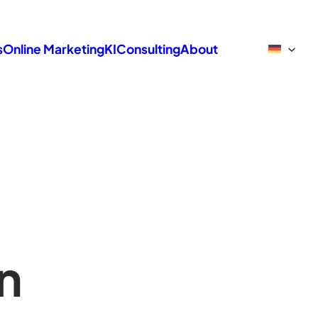
s
Online Marketing
KI
Consulting
About
n