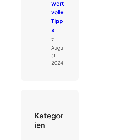
wert
volle
Tipp
s
7.
Augu
st
2024
Kategor
ien