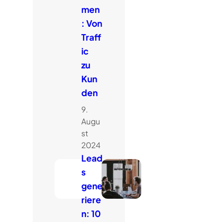
men
: Von
Traff
ic
zu
Kun
den
9.
Augu
st
2024
Lead
s
gene
riere
n: 10