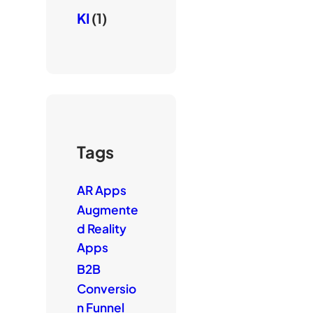
KI
(1)
Tags
AR Apps
Augmente
d Reality
Apps
B2B
Conversio
n Funnel