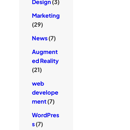
Design
(3)
Marketing
(29)
News
(7)
Augment
ed Reality
(21)
web
develope
ment
(7)
WordPres
s
(7)