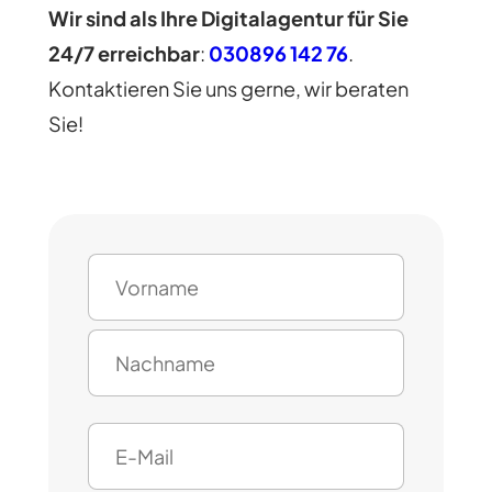
Wir sind als Ihre Digitalagentur für Sie
24/7 erreichbar
:
030896 142 76
.
Kontaktieren Sie uns gerne, wir beraten
Sie!
N
a
m
V
e
o
(
r
e
N
n
E
r
a
a
f
-
c
m
o