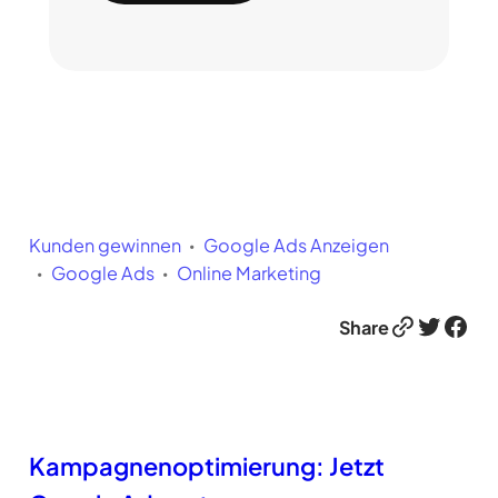
d
e
rl
i
c
h
)
Kunden gewinnen
Google Ads Anzeigen
Google Ads
Online Marketing
Link
Twitter
Facebook
Share
Kampagnenoptimierung: Jetzt