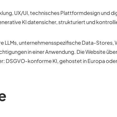
klung, UX/UI, technisches Plattformdesign und d
ative KI datensicher, strukturiert und kontrolli
re LLMs, unternehmensspezifische Data-Stores, W
echtigungen in einer Anwendung. Die Website über
er: DSGVO-konforme KI, gehostet in Europa oder lo
e