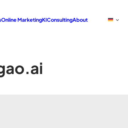
s
Online Marketing
KI
Consulting
About
gao.ai