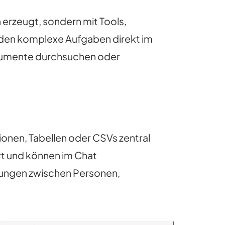
 erzeugt, sondern mit Tools,
rden komplexe Aufgaben direkt im
okumente durchsuchen oder
nen, Tabellen oder CSVs zentral
rt und können im Chat
hungen zwischen Personen,