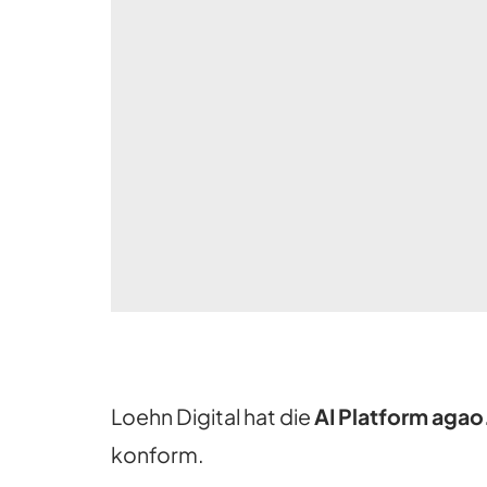
Loehn Digital hat die
AI Platform agao
konform.