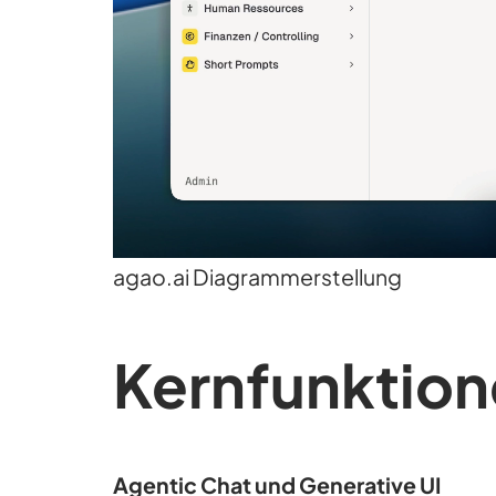
agao.ai Diagrammerstellung
Kernfunktion
Agentic Chat und Generative UI