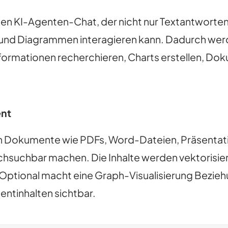
rten KI-Agenten-Chat, der nicht nur Textantworten
n und Diagrammen interagieren kann. Dadurch we
nformationen recherchieren, Charts erstellen, D
nt
Dokumente wie PDFs, Word-Dateien, Präsentatio
rchsuchbar machen. Die Inhalte werden vektorisie
ptional macht eine Graph-Visualisierung Bezie
ntinhalten sichtbar.