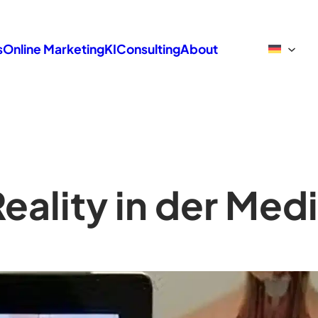
s
Online Marketing
KI
Consulting
About
ality in der Medi