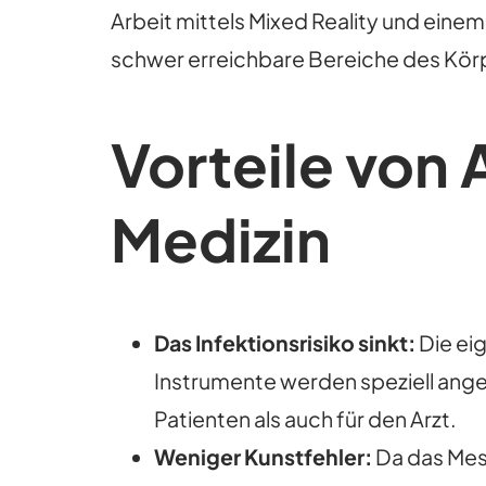
Arbeit mittels Mixed Reality und eine
schwer erreichbare Bereiche des Kör
Vorteile von 
Medizin
Das Infektionsrisiko sinkt:
Die ei
Instrumente werden speziell angef
Patienten als auch für den Arzt.
Weniger Kunstfehler:
Da das Mess