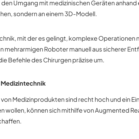
en Umgang mit medizinischen Geräten anhand ein
chen, sondern an einem 3D-Modell.
echnik, mit der es gelingt, komplexe Operationen 
en mehrarmigen Roboter manuell aus sicherer Entf
 die Befehle des Chirurgen präzise um.
n Medizintechnik
von Medizinprodukten sind recht hoch und ein Eins
n wollen, können sich mithilfe von Augmented Re
chaffen.