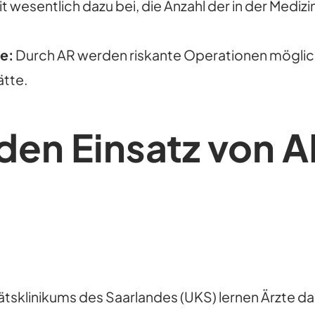
 wesentlich dazu bei, die Anzahl der in der Medizi
fe:
Durch AR werden riskante Operationen möglich,
ätte.
 den Einsatz von A
itätsklinikums des Saarlandes (UKS) lernen Ärzte 