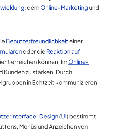
wicklung
, dem
Online-Marketing
und
ie
Benutzerfreundlichkeit
einer
rmularen
oder die
Reaktion auf
izient erreichen können. Im
Online-
d Kunden zu stärken. Durch
elgruppen in Echtzeit kommunizieren
tzerinterface-Design
(
UI
) bestimmt,
Buttons, Menüs und Anzeichen von