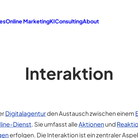
es
Online Marketing
KI
Consulting
About
Interaktion
er
Digitalagentur
den Austausch zwischen einem
line-Dienst
. Sie umfasst alle
Aktionen
und
Reakti
gen
erfolgen. Die Interaktion ist ein zentraler Asp