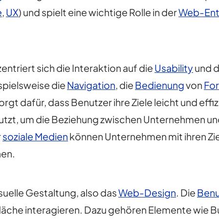
e
,
UX
) und spielt eine wichtige Rolle in der
Web-Ent
ntriert sich die Interaktion auf die
Usability
und d
spielsweise die
Navigation
, die
Bedienung
von
Fo
sorgt dafür, dass Benutzer ihre Ziele leicht und eff
enutzt, um die Beziehung zwischen Unternehmen un
r
soziale Medien
können Unternehmen mit ihren Zi
hen.
isuelle Gestaltung, also das
Web-Design
. Die
Benu
rfläche interagieren. Dazu gehören Elemente wie 