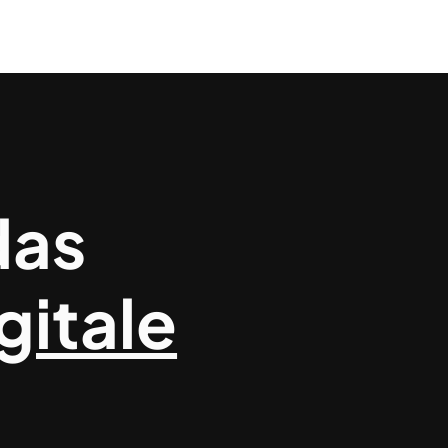
das
gitale