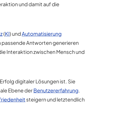
eraktion und damit auf die
nz
(
KI
) und
Automatisierung
 passende Antworten generieren
die Interaktion zwischen Mensch und
folg digitaler Lösungen ist. Sie
nale Ebene der
Benutzererfahrung
.
riedenheit
steigern und letztendlich