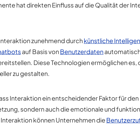
ente hat direkten Einfluss auf die Qualität der Int
ie Interaktion zunehmend durch
künstliche Intellige
hatbots
auf Basis von
Benutzerdaten
automatisch
reitstellen. Diese Technologien ermöglichen es, 
ller zu gestalten.
s Interaktion ein entscheidender Faktor für den Er
etzung, sondern auch die emotionale und funktio
r Interaktion können Unternehmen die
Benutzerzuf