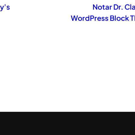
y’s
Notar Dr. C
WordPress Block T