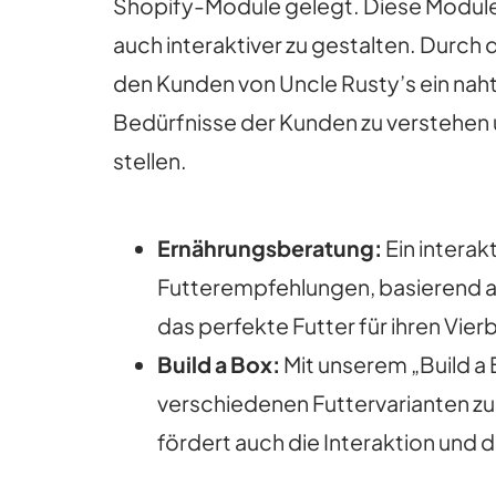
Shopify-Module gelegt. Diese Module s
auch interaktiver zu gestalten. Durch
den Kunden von Uncle Rusty’s ein nahtl
Bedürfnisse der Kunden zu verstehen u
stellen.
Ernährungsberatung:
Ein interak
Futterempfehlungen, basierend au
das perfekte Futter für ihren Vierb
Build a Box:
Mit unserem „Build a 
verschiedenen Futtervarianten zu
fördert auch die Interaktion und