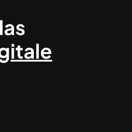
das
gitale