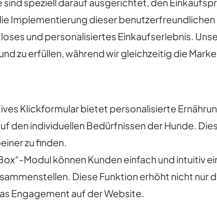
ind speziell darauf ausgerichtet, den Einkaufspro
 die Implementierung dieser benutzerfreundlichen
oses und personalisiertes Einkaufserlebnis. Unser
nd zu erfüllen, während wir gleichzeitig die Mark
tives Klickformular bietet personalisierte Ernäh
f den individuellen Bedürfnissen der Hunde. Dies
einer zu finden.
Box“-Modul können Kunden einfach und intuitiv ein
sammenstellen. Diese Funktion erhöht nicht nur 
 das Engagement auf der Website.