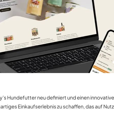
ty’s Hundefutter neu definiert und einen innovati
igartiges Einkaufserlebnis zu schaffen, das auf Nut