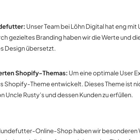
defutter:
Unser Team bei Löhn Digital hat eng mi
h gezieltes Branding haben wir die Werte und die V
 Design übersetzt.
erten Shopify-Themas:
Um eine optimale User Ex
nes Shopify-Theme entwickelt. Dieses Theme ist n
on Uncle Rusty’s und dessen Kunden zu erfüllen.
 Hundefutter-Online-Shop haben wir besonderen W