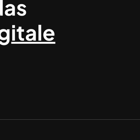
das
gitale