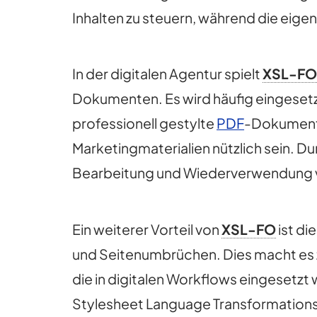
Inhalten zu steuern, während die eige
In der digitalen Agentur spielt
XSL-F
Dokumenten. Es wird häufig eingeset
professionell gestylte
PDF
-Dokumente
Marketingmaterialien nützlich sein. D
Bearbeitung und Wiederverwendung v
Ein weiterer Vorteil von
XSL-FO
ist di
und Seitenumbrüchen. Dies macht es z
die in digitalen Workflows eingesetz
Stylesheet Language Transformations