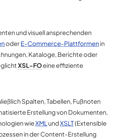
stenten und visuell ansprechenden
en
oder
E-Commerce-Plattformen
in
chnungen, Kataloge, Berichte oder
öglicht
XSL-FO
eine effiziente
hließlich Spalten, Tabellen, Fußnoten
matisierte Erstellung von Dokumenten,
nologien wie
XML
und
XSLT
(Extensible
ozessen in der Content-Erstellung