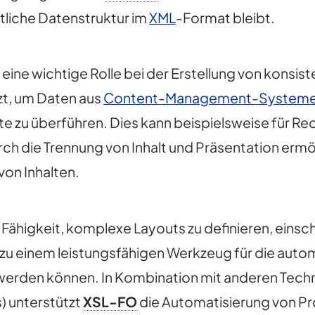
ntliche Datenstruktur im
XML
-Format bleibt.
O
eine wichtige Rolle bei der Erstellung von konsi
zt, um Daten aus
Content-Management-System
 zu überführen. Dies kann beispielsweise für Re
urch die Trennung von Inhalt und Präsentation erm
on Inhalten.
e Fähigkeit, komplexe Layouts zu definieren, einsc
u einem leistungsfähigen Werkzeug für die auto
t werden können. In Kombination mit anderen Tech
) unterstützt
XSL-FO
die Automatisierung von Pr