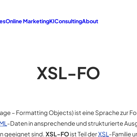
es
Online Marketing
KI
Consulting
About
XSL-FO
age – Formatting Objects) ist eine Sprache zur F
ML
-Daten in ansprechende und strukturierte Aus
n geeignet sind.
XSL-FO
ist Teil der
XSL
-Familie u