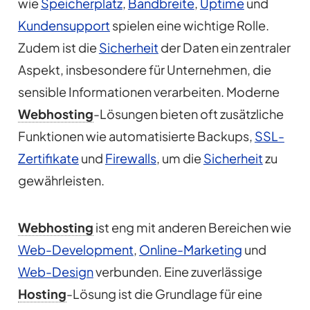
wie
Speicherplatz
,
Bandbreite
,
Uptime
und
Kundensupport
spielen eine wichtige Rolle.
Zudem ist die
Sicherheit
der Daten ein zentraler
Aspekt, insbesondere für Unternehmen, die
sensible Informationen verarbeiten. Moderne
Webhosting
-Lösungen bieten oft zusätzliche
Funktionen wie automatisierte Backups,
SSL-
Zertifikate
und
Firewalls
, um die
Sicherheit
zu
gewährleisten.
Webhosting
ist eng mit anderen Bereichen wie
Web-Development
,
Online-Marketing
und
Web-Design
verbunden. Eine zuverlässige
Hosting
-Lösung ist die Grundlage für eine