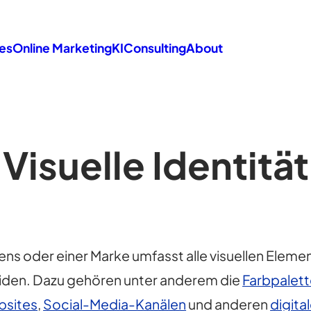
es
Online Marketing
KI
Consulting
About
Visuelle Identität
s oder einer Marke umfasst alle visuellen Eleme
iden. Dazu gehören unter anderem die
Farbpalet
sites
,
Social-Media-Kanälen
und anderen
digita