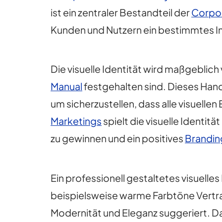
ist ein zentraler Bestandteil der
Corpor
Kunden und Nutzern ein bestimmtes I
Die visuelle Identität wird maßgebli
Manual
festgehalten sind. Dieses Han
um sicherzustellen, dass alle visuelle
Marketings
spielt die visuelle Identit
zu gewinnen und ein positives
Brandin
Ein professionell gestaltetes visuell
beispielsweise warme Farbtöne Vertra
Modernität und Eleganz suggeriert. Da