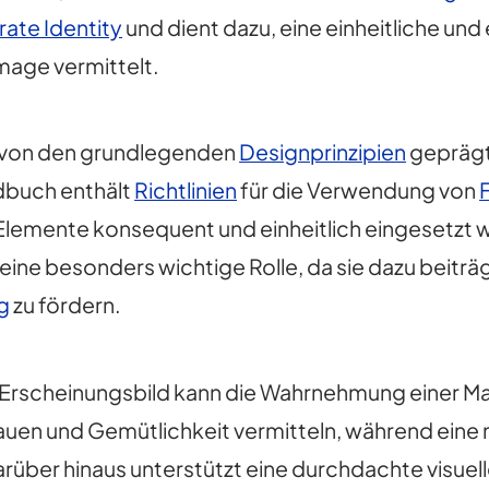
ate Identity
und dient dazu, eine einheitliche und
mage vermittelt.
ch von den grundlegenden
Designprinzipien
geprägt,
dbuch enthält
Richtlinien
für die Verwendung von
n Elemente konsequent und einheitlich eingesetzt 
ät eine besonders wichtige Rolle, da sie dazu beit
g
zu fördern.
es Erscheinungsbild kann die Wahrnehmung einer M
uen und Gemütlichkeit vermitteln, während eine
rüber hinaus unterstützt eine durchdachte visuel