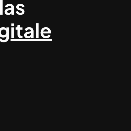
das
gitale