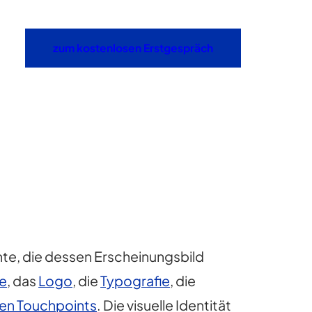
zum kostenlosen Erstgespräch
nte, die dessen Erscheinungsbild
te
, das
Logo
, die
Typografie
, die
len Touchpoints
. Die visuelle Identität