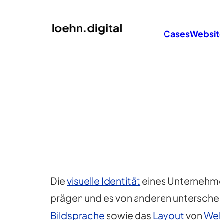
Cases
Websit
Die
visuelle Identität
eines Unternehmen
prägen und es von anderen untersche
Bildsprache
sowie das
Layout
von
Web