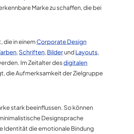
 erkennbare Marke zu schaffen, die bei
 die in einem
Corporate Design
Farben
,
Schriften
,
Bilder
und
Layouts
,
werden. Im Zeitalter des
digitalen
rägt, die Aufmerksamkeit der Zielgruppe
arke stark beeinflussen. So können
 minimalistische Designsprache
le Identität die emotionale Bindung