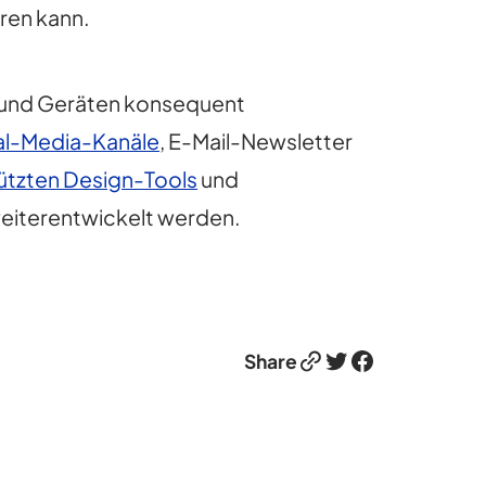
ren kann.
men und Geräten konsequent
al-Media-Kanäle
, E-Mail-Newsletter
ützten Design-Tools
und
 weiterentwickelt werden.
Link
Twitter
Facebook
Share