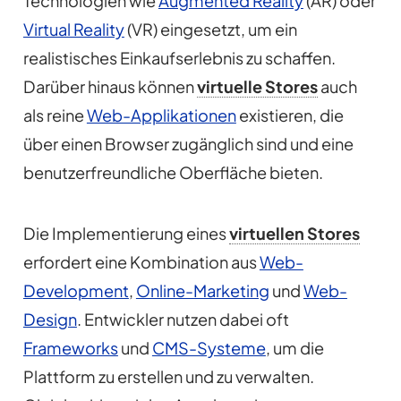
Technologien wie
Augmented Reality
(AR) oder
Virtual Reality
(VR) eingesetzt, um ein
realistisches Einkaufserlebnis zu schaffen.
Darüber hinaus können
virtuelle Stores
auch
als reine
Web-Applikationen
existieren, die
über einen Browser zugänglich sind und eine
benutzerfreundliche Oberfläche bieten.
Die Implementierung eines
virtuellen Stores
erfordert eine Kombination aus
Web-
Development
,
Online-Marketing
und
Web-
Design
. Entwickler nutzen dabei oft
Frameworks
und
CMS-Systeme
, um die
Plattform zu erstellen und zu verwalten.