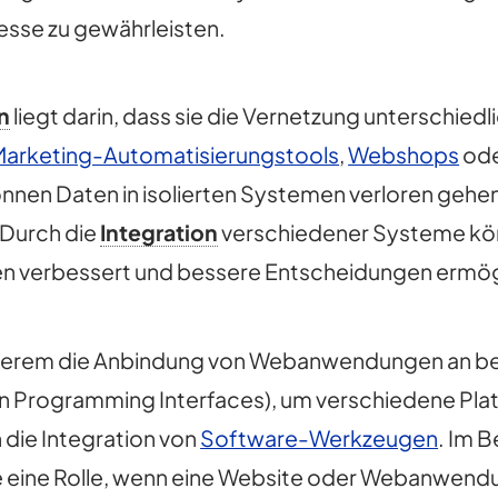
esse zu gewährleisten.
n
liegt darin, dass sie die Vernetzung unterschie
Marketing-Automatisierungstools
,
Webshops
od
nnen Daten in isolierten Systemen verloren gehen
 Durch die
Integration
verschiedener Systeme könn
n verbessert und bessere Entscheidungen ermög
derem die Anbindung von Webanwendungen an b
n Programming Interfaces), um verschiedene Plat
die Integration von
Software-Werkzeugen
. Im 
e eine Rolle, wenn eine Website oder Webanwe