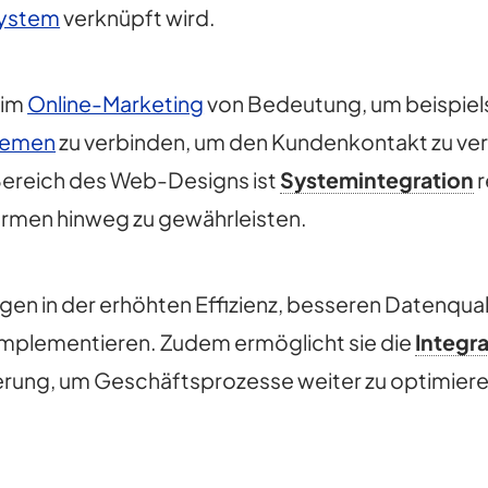
ystem
verknüpft wird.
im
Online-Marketing
von Bedeutung, um beispie
temen
zu verbinden, um den Kundenkontakt zu ver
ereich des Web-Designs ist
Systemintegration
r
ormen hinweg zu gewährleisten.
egen in der erhöhten Effizienz, besseren Datenqu
 implementieren. Zudem ermöglicht sie die
Integr
ierung, um Geschäftsprozesse weiter zu optimiere