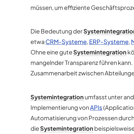
müssen, um effiziente Geschäftsproz
Die Bedeutung der
Systemintegratio
etwa
CRM-Systeme
,
ERP-Systeme
,
Ohne eine gute
Systemintegration
kö
mangelnder Transparenz führen kann.
Zusammenarbeit zwischen Abteilunge
Systemintegration
umfasst unter an
Implementierung von
APIs
(Applicatio
Automatisierung von Prozessen durch 
die
Systemintegration
beispielsweis