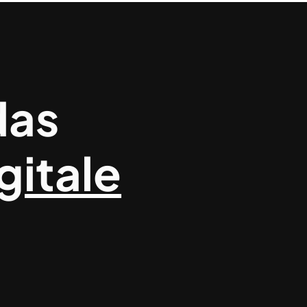
das
gitale