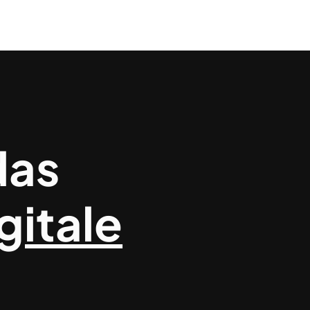
das
gitale