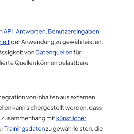
on
API-Antworten
,
Benutzereingaben
heit
der Anwendung zu gewährleisten.
ässigkeit von
Datenquellen
für
dierte Quellen können belastbare
tegration von Inhalten aus externen
ellen kann sichergestellt werden, dass
. Im Zusammenhang mit
künstlicher
er
Trainingsdaten
zu gewährleisten, die