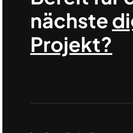
nächste
di
Projekt?