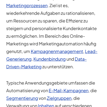
Marketingprozessen
. Ziel ist es,
wiederkehrende Aufgaben zu rationalisieren,
um Ressourcen zu sparen, die Effizienz zu
steigern und personalisierte Kundenkontakte
zu ermöglichen. Im Bereich des Online-
Marketings wird Marketingautomation häufig
genutzt, um
Kampagnenmanagement
,
Lead-
Generierung
,
Kundenbindung
und
Data-
Driven-Marketing
zu unterstützen.
Typische Anwendungsgebiete umfassen die
Automatisierung von
E-Mail-Kampagnen
, die
Segmentierung
von
Zielgruppen
, die
Verwaltung von
Inhalten
auf verschiedenen