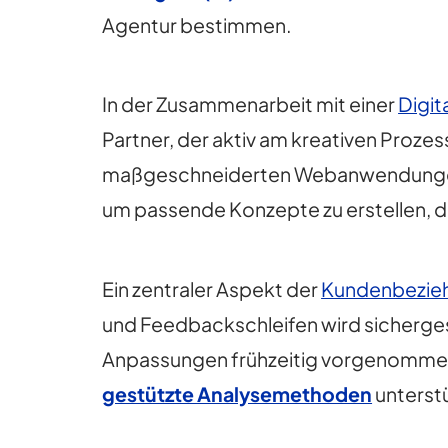
Agentur bestimmen.
In der Zusammenarbeit mit einer
Digit
Partner, der aktiv am kreativen Prozess
maßgeschneiderten Webanwendungen o
um passende Konzepte zu erstellen, di
Ein zentraler Aspekt der
Kundenbezie
und Feedbackschleifen wird sicherge
Anpassungen frühzeitig vorgenomme
gestützte Analysemethoden
unterstü