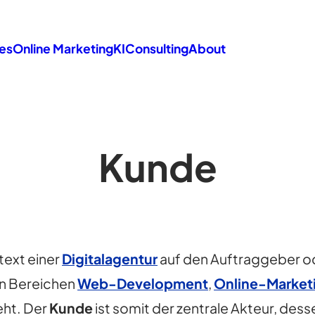
es
Online Marketing
KI
Consulting
About
Kunde
text einer
Digitalagentur
auf den Auftraggeber od
en Bereichen
Web-Development
,
Online-Market
eht. Der
Kunde
ist somit der zentrale Akteur, dess