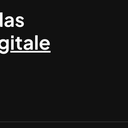
das
gitale