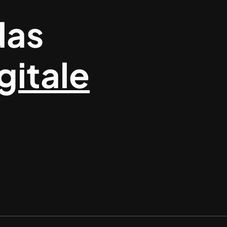
das
gitale