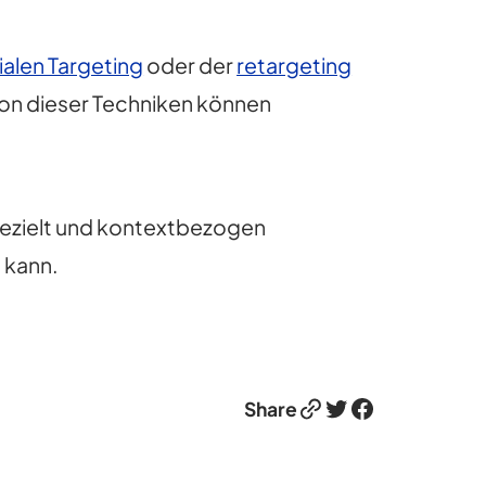
alen Targeting
oder der
retargeting
ion dieser Techniken können
ezielt und kontextbezogen
 kann.
Link
Twitter
Facebook
Share