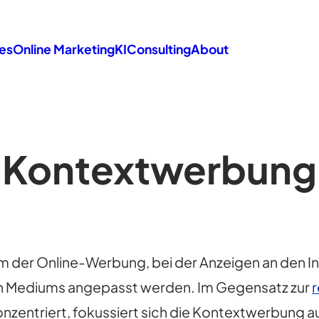
es
Online Marketing
KI
Consulting
About
Kontextwerbung
m der Online-Werbung, bei der Anzeigen an den In
len Mediums angepasst werden. Im Gegensatz zur
konzentriert, fokussiert sich die Kontextwerbung a