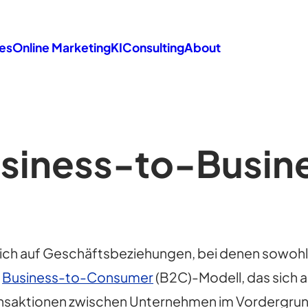
es
Online Marketing
KI
Consulting
About
siness-to-Busin
sich auf Geschäftsbeziehungen, bei denen sowohl 
m
Business-to-Consumer
(B2C)-Modell, das sich 
saktionen zwischen Unternehmen im Vordergrund.