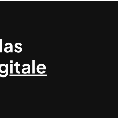
das
gitale