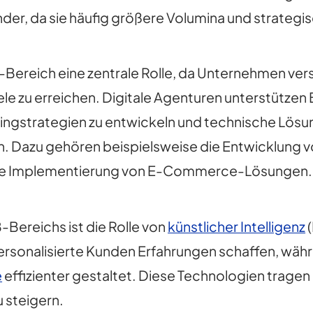
nder, da sie häufig größere Volumina und strateg
-Bereich eine zentrale Rolle, da Unternehmen vers
ele zu erreichen. Digitale Agenturen unterstütze
tingstrategien zu entwickeln und technische Lösu
. Dazu gehören beispielsweise die Entwicklung
die Implementierung von E-Commerce-Lösungen.
-Bereichs ist die Rolle von
künstlicher Intelligenz
(
ersonalisierte Kunden Erfahrungen schaffen, wäh
e
effizienter gestaltet. Diese Technologien tragen
 steigern.