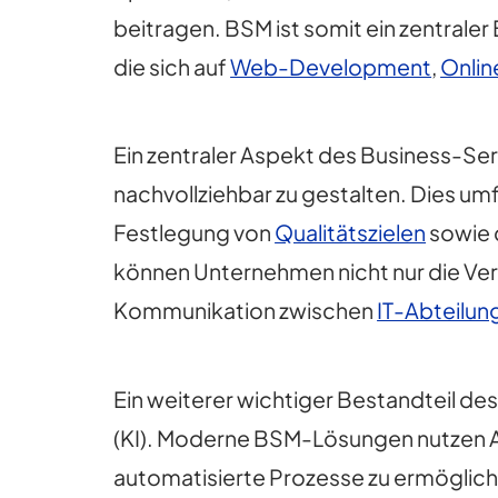
beitragen. BSM ist somit ein zentrale
die sich auf
Web-Development
,
Onlin
Ein zentraler Aspekt des Business-Se
nachvollziehbar zu gestalten. Dies um
Festlegung von
Qualitätszielen
sowie 
können Unternehmen nicht nur die Ver
Kommunikation zwischen
IT-Abteilun
Ein weiterer wichtiger Bestandteil des
(KI). Moderne BSM-Lösungen nutzen A
automatisierte Prozesse zu ermöglich