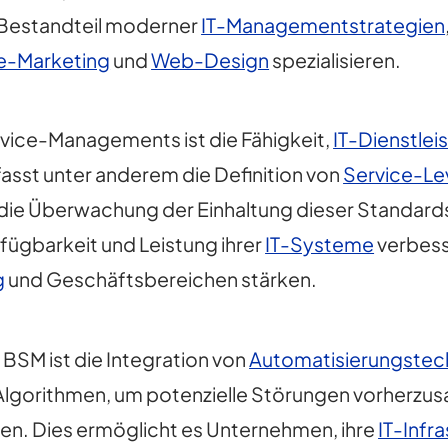
r Bestandteil moderner
IT-Managementstrategien
e-Marketing
und
Web-Design
spezialisieren.
rvice-Managements ist die Fähigkeit,
IT-Dienstlei
fasst unter anderem die Definition von
Service-L
die Überwachung der Einhaltung dieser Standards
fügbarkeit und Leistung ihrer
IT-Systeme
verbess
g
und Geschäftsbereichen stärken.
 BSM ist die Integration von
Automatisierungstec
lgorithmen, um potenzielle Störungen vorherzus
en. Dies ermöglicht es Unternehmen, ihre
IT-Infr