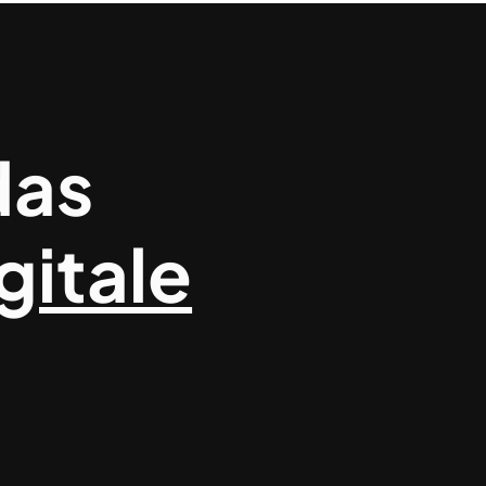
das
gitale