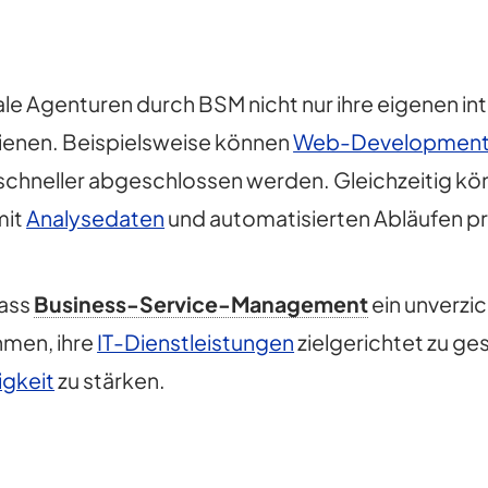
itale Agenturen durch BSM nicht nur ihre eigenen 
ienen. Beispielsweise können
Web-Development
chneller abgeschlossen werden. Gleichzeitig k
mit
Analysedaten
und automatisierten Abläufen pr
dass
Business-Service-Management
ein unverzi
hmen, ihre
IT-Dienstleistungen
zielgerichtet zu ge
gkeit
zu stärken.