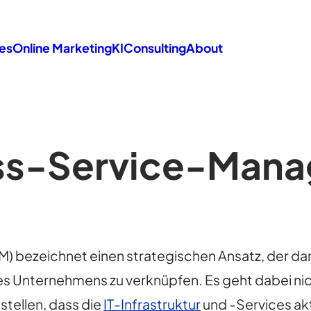
es
Online Marketing
KI
Consulting
About
ss-Service-Man
) bezeichnet einen strategischen Ansatz, der dar
 Unternehmens zu verknüpfen. Es geht dabei nic
stellen, dass die
IT-Infrastruktur
und -Services akt