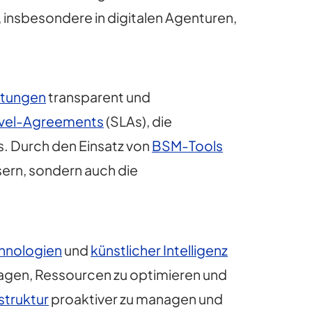
, insbesondere in digitalen Agenturen,
stungen
transparent und
evel-Agreements
(SLAs), die
. Durch den Einsatz von
BSM-Tools
ern, sondern auch die
hnologien
und
künstlicher Intelligenz
agen, Ressourcen zu optimieren und
astruktur
proaktiver zu managen und