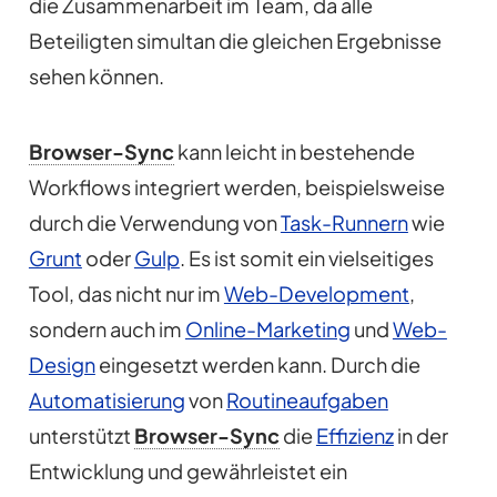
die Zusammenarbeit im Team, da alle
Beteiligten simultan die gleichen Ergebnisse
sehen können.
Browser-Sync
kann leicht in bestehende
Workflows integriert werden, beispielsweise
durch die Verwendung von
Task-Runnern
wie
Grunt
oder
Gulp
. Es ist somit ein vielseitiges
Tool, das nicht nur im
Web-Development
,
sondern auch im
Online-Marketing
und
Web-
Design
eingesetzt werden kann. Durch die
Automatisierung
von
Routineaufgaben
unterstützt
Browser-Sync
die
Effizienz
in der
Entwicklung und gewährleistet ein