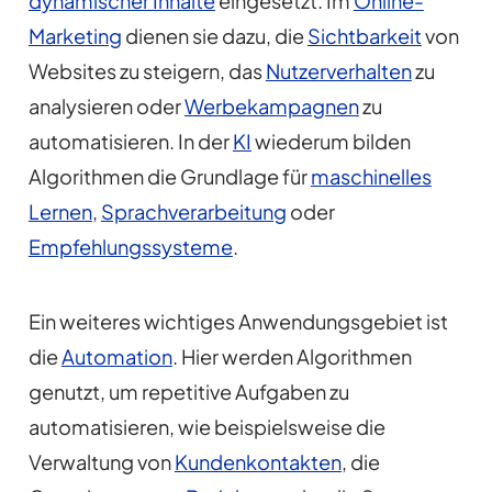
dynamischer Inhalte
eingesetzt. Im
Online-
Marketing
dienen sie dazu, die
Sichtbarkeit
von
Websites zu steigern, das
Nutzerverhalten
zu
analysieren oder
Werbekampagnen
zu
automatisieren. In der
KI
wiederum bilden
Algorithmen die Grundlage für
maschinelles
Lernen
,
Sprachverarbeitung
oder
Empfehlungssysteme
.
Ein weiteres wichtiges Anwendungsgebiet ist
die
Automation
. Hier werden Algorithmen
genutzt, um repetitive Aufgaben zu
automatisieren, wie beispielsweise die
Verwaltung von
Kundenkontakten
, die