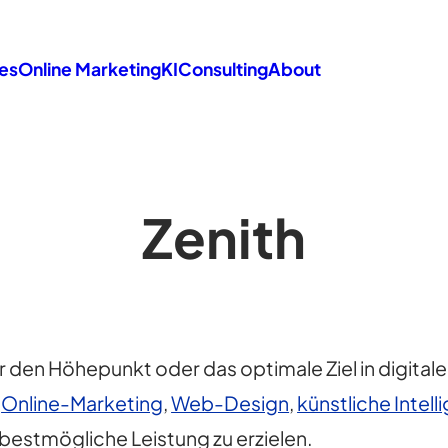
es
Online Marketing
KI
Consulting
About
Zenith
r den Höhepunkt oder das optimale Ziel in digitalen
,
Online-Marketing
,
Web-Design
,
künstliche Intell
estmögliche Leistung zu erzielen.