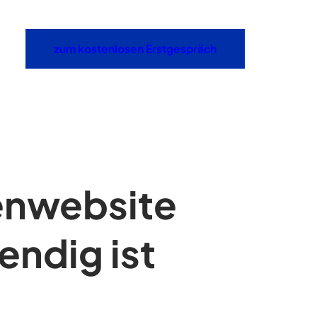
zum kostenlosen Erstgespräch
menwebsite
ndig ist