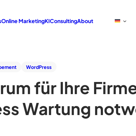
s
Online Marketing
KI
Consulting
About
pement
WordPress
rum für Ihre Fir
ss Wartung notwe