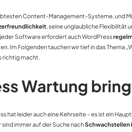
liebtesten Content-Management-Systeme, und Mil
erfreundlichkeit
, seine unglaubliche Flexibilitä
i jeder Software erfordert auch WordPress
regel
ten. Im Folgenden tauchen wir tief in das Thema „
 richtig macht.
ss Wartung bringt
at leider auch eine Kehrseite – es ist ein Hauptzie
r sind immer auf der Suche nach
Schwachstellen i