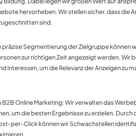
 Bildung. Dabei legen wir großen Wert auf ansp
ebote hervorheben. Wir stellen sicher, dass die A
zugeschnitten sind.
präzise Segmentierung der Zielgruppe können wir 
Personen zur richtigen Zeit angezeigt werden. Wir
 Interessen, um die Relevanz der Anzeigen zu m
B2B Online Marketing: Wir verwalten das Werbeb
nen, um die besten Ergebnisse zu erzielen. Durch
ost-per-Click können wir Schwachstellen identi
aximieren.