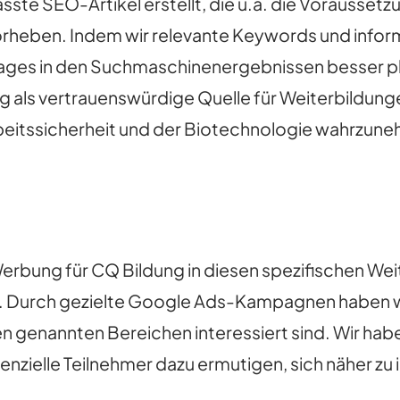
ste SEO-Artikel erstellt, die u.a. die Vorausset
rheben. Indem wir relevante Keywords und informa
ages in den Suchmaschinenergebnissen besser pl
g als vertrauenswürdige Quelle für Weiterbildung
rbeitssicherheit und der Biotechnologie wahrzun
 Werbung für CQ Bildung in diesen spezifischen W
rt. Durch gezielte Google Ads-Kampagnen haben 
en genannten Bereichen interessiert sind. Wir haben
zielle Teilnehmer dazu ermutigen, sich näher zu 