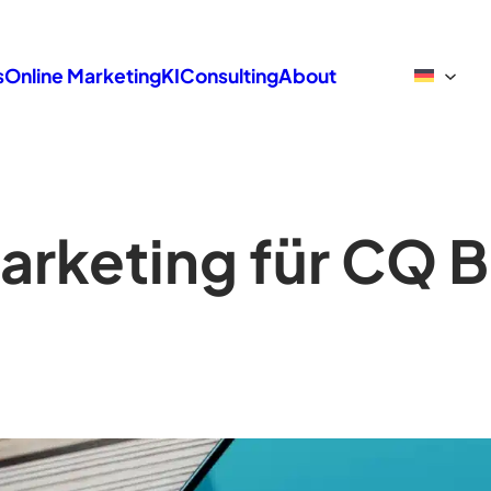
s
Online Marketing
KI
Consulting
About
arketing für CQ 