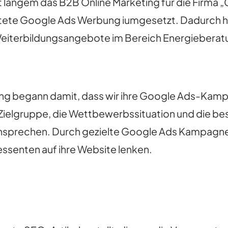
t langem das B2B Online Marketing für die Firma „
htete Google Ads Werbung iumgesetzt. Dadurch h
eiterbildungsangebote im Bereich Energieberatun
ng begann damit, dass wir ihre Google Ads-Ka
e Zielgruppe, die Wettbewerbssituation und die 
n ansprechen. Durch gezielte Google Ads Kampagn
essenten auf ihre Website lenken.