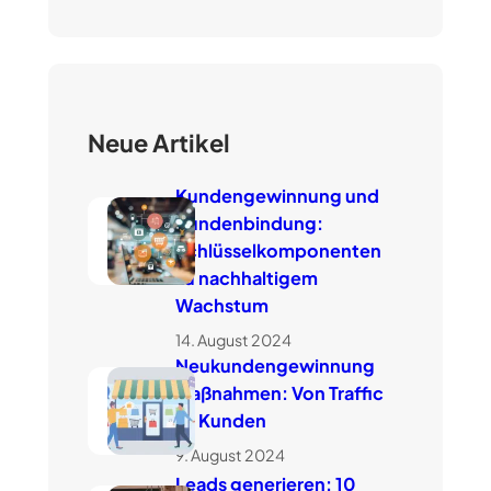
c
h
e
n
Neue Artikel
Kundengewinnung und
Kundenbindung:
Schlüsselkomponenten
zu nachhaltigem
Wachstum
14. August 2024
Neukundengewinnung
Maßnahmen: Von Traffic
zu Kunden
9. August 2024
Leads generieren: 10