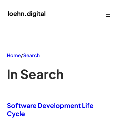
Zum
Inhalt
springen
Home
/
Search
In Search
Software Development Life
Cycle