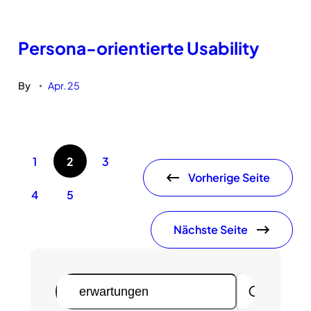
Persona-orientierte Usability
By
Apr. 25
•
1
2
3
Vorherige Seite
4
5
Nächste Seite
S
u