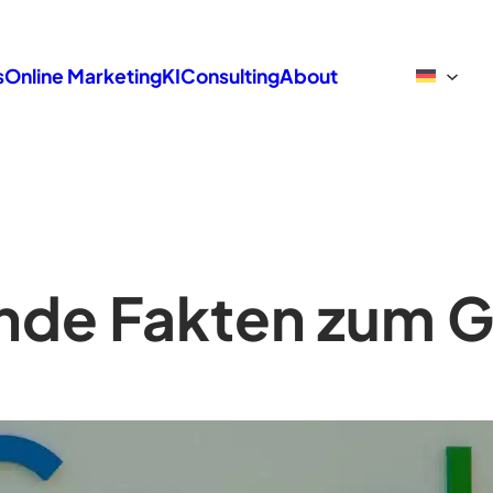
s
Online Marketing
KI
Consulting
About
ende Fakten zum 