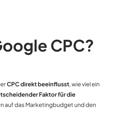
 Google CPC?
der
CPC direkt beeinflusst
, wie viel ein
tscheidender Faktor für die
n auf das Marketingbudget und den