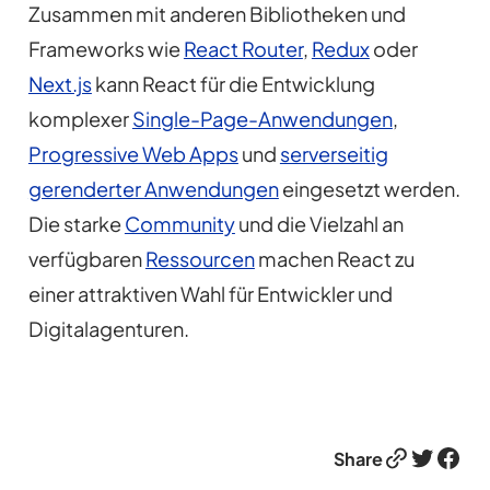
Zusammen mit anderen Bibliotheken und
Frameworks wie
React Router
,
Redux
oder
Next.js
kann React für die Entwicklung
komplexer
Single-Page-Anwendungen
,
Progressive Web Apps
und
serverseitig
gerenderter Anwendungen
eingesetzt werden.
Die starke
Community
und die Vielzahl an
verfügbaren
Ressourcen
machen React zu
einer attraktiven Wahl für Entwickler und
Digitalagenturen.
Link
Twitter
Facebook
Share