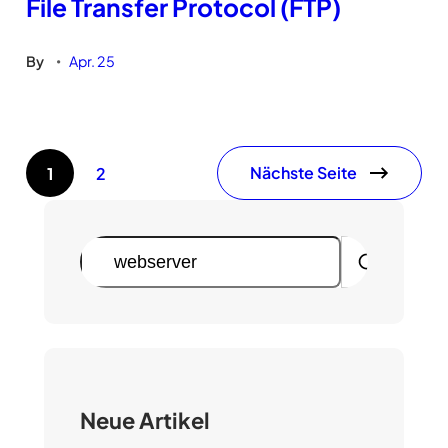
File Transfer Protocol (FTP)
By
Apr. 25
•
Nächste Seite
1
2
S
u
c
h
e
n
Neue Artikel