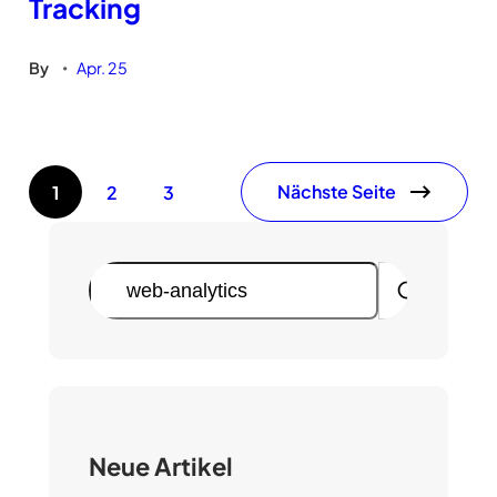
Tracking
By
Apr. 25
•
Nächste Seite
1
2
3
S
u
c
h
e
n
Neue Artikel