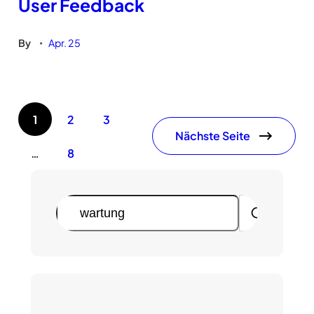
User Feedback
By
Apr. 25
•
1
2
3
Nächste Seite
…
8
S
u
c
h
e
n