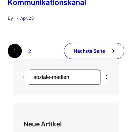
Kommunikationskanal
By
Apr. 25
•
Nächste Seite
1
2
S
u
c
h
e
n
Neue Artikel