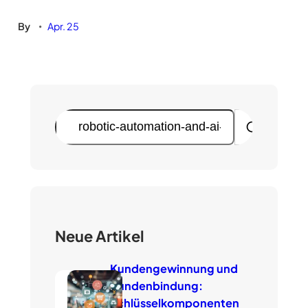
By
Apr. 25
•
S
u
c
h
e
n
Neue Artikel
Kundengewinnung und
Kundenbindung:
Schlüsselkomponenten