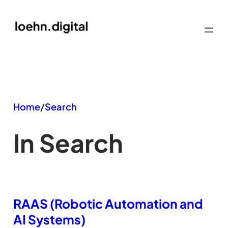
Zum
Inhalt
springen
Home
/
Search
In Search
RAAS (Robotic Automation and
AI Systems)