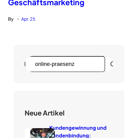
Geschäftsmarketing
By
Apr. 25
•
S
u
c
h
e
n
Neue Artikel
Kundengewinnung und
Kundenbindung: