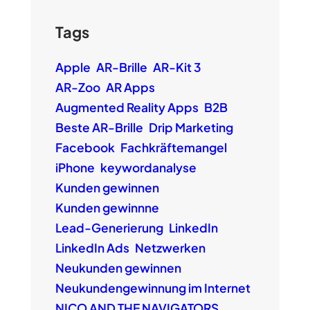
Tags
Apple
AR-Brille
AR-Kit 3
AR-Zoo
AR Apps
Augmented Reality Apps
B2B
Beste AR-Brille
Drip Marketing
Facebook
Fachkräftemangel
iPhone
keywordanalyse
Kunden gewinnen
Kunden gewinnne
Lead-Generierung
LinkedIn
LinkedIn Ads
Netzwerken
Neukunden gewinnen
Neukundengewinnung im Internet
NICO AND THE NAVIGATORS