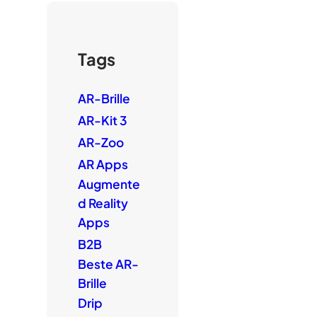
Tags
AR-Brille
AR-Kit 3
AR-Zoo
AR Apps
Augmente
d Reality
Apps
B2B
Beste AR-
Brille
Drip