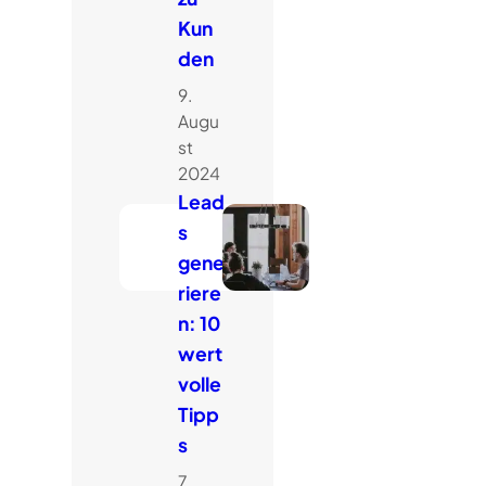
Kun
den
9.
Augu
st
2024
Lead
s
gene
riere
n: 10
wert
volle
Tipp
s
7.