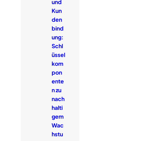
und
Kun
den
bind
ung:
Schl
üssel
kom
pon
ente
n zu
nach
halti
gem
Wac
hstu