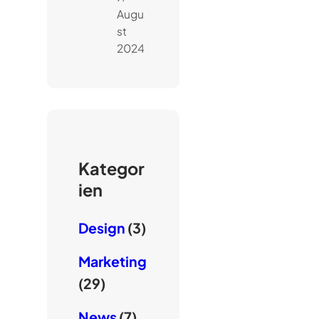
Augu
st
2024
Kategor
ien
Design
(3)
Marketing
(29)
News
(7)