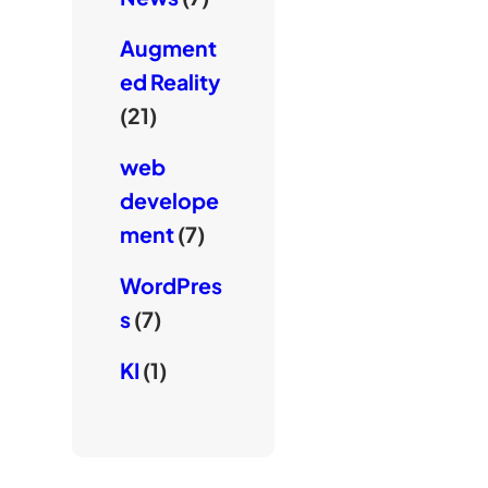
Augment
ed Reality
(21)
web
develope
ment
(7)
WordPres
s
(7)
KI
(1)