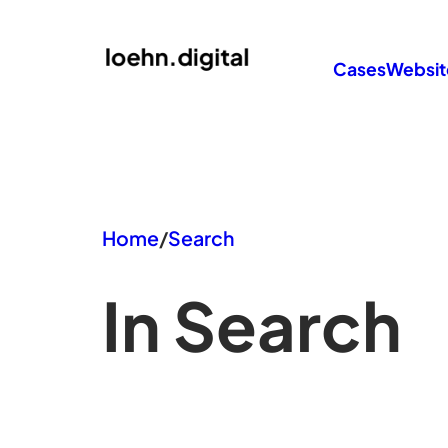
Zum
Inhalt
Cases
Websit
springen
Home
/
Search
In Search