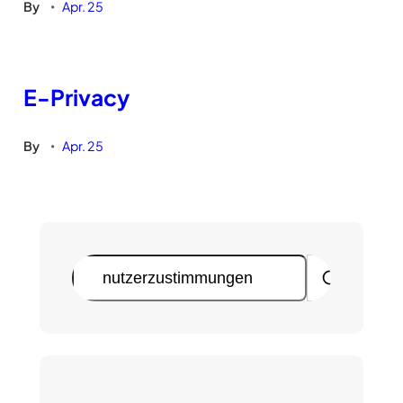
By
Apr. 25
•
E-Privacy
By
Apr. 25
•
S
u
c
h
e
n