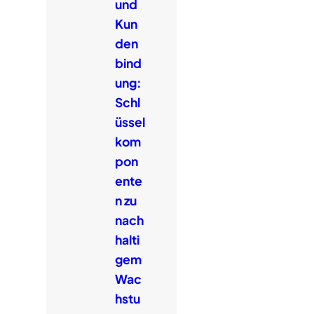
und
Kun
den
bind
ung:
Schl
üssel
kom
pon
ente
n zu
nach
halti
gem
Wac
hstu