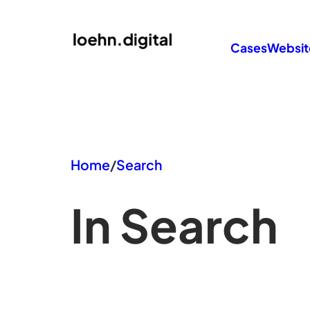
Zum
Inhalt
Cases
Websit
springen
Home
/
Search
In Search