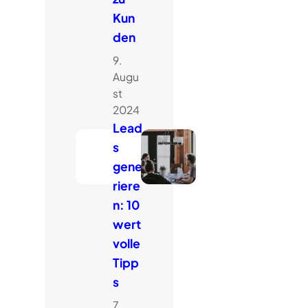
Kun
den
9.
Augu
st
2024
Lead
s
gene
riere
n: 10
wert
volle
Tipp
s
7.