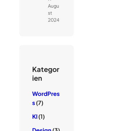
Augu
st
2024
Kategor
ien
WordPres
s
(7)
KI
(1)
Design
(3)