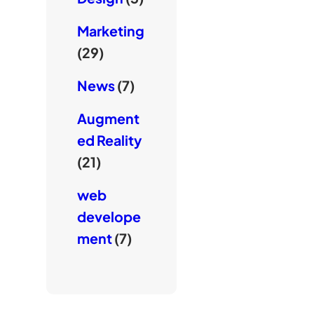
Marketing
(29)
News
(7)
Augment
ed Reality
(21)
web
develope
ment
(7)